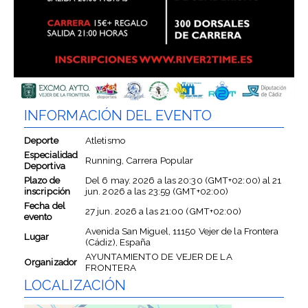
INFORMACIÓN DEL EVENTO
Deporte
Atletismo
Especialidad
Running, Carrera Popular
Deportiva
Plazo de
Del
6 may. 2026
a las
20:30 (GMT+02:00)
al
21
inscripción
jun. 2026
a las
23:59 (GMT+02:00)
Fecha del
27 jun. 2026
a las
21:00 (GMT+02:00)
evento
Avenida San Miguel, 11150 Vejer de la Frontera
Lugar
(Cádiz), España
AYUNTAMIENTO DE VEJER DE LA
Organizador
FRONTERA
LOCALIZACIÓN