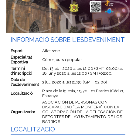
INFORMACIÓ SOBRE L'ESDEVENIMENT
Esport
Atletisme
Especialitat
Córrer, cursa popular
Esportiva
Termini
Del
13 abr. 2026
a les
12:00 (GMT+02:00)
al
d'inscripció
18 juny 2026
a les
12:00 (GMT+02:00)
Data de
3 jul. 2026
a les
21:30 (GMT+02:00)
l'esdeveniment
Plaza de la Iglesia, 11370 Los Barrios (Cádiz),
Localització
Espanya
ASOCIACIÓN DE PERSONAS CON
DISCAPACIDAD “LA MONTERA” CON LA
Organitzador
COLABORACIÓN DE LA DELEGACIÓN DE
DEPORTES DEL AYUNTAMIENTO DE LOS
BARRIOS
LOCALITZACIÓ